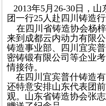
2013年5月2
6
-30日，
团一行2
5
人赴四川铸造行
在
四川省铸造协会杨
来到成都
云内动力有限公
铸造事业部
、
四川宜宾
普
密铸锻有限公司等企业
考
情接待。
在四川宜宾
普什铸造有
还特意
安排
山东代表团前
观。
山东省铸造协会张志